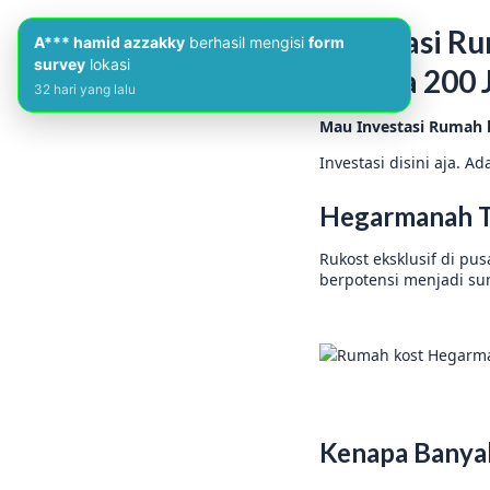
Investasi R
A*** hamid azzakky
berhasil mengisi
form
survey
lokasi
Hingga 200 
32 hari yang lalu
Mau Investasi Rumah k
Investasi disini aja. A
Hegarmanah 
Rukost eksklusif di pu
berpotensi menjadi s
Kenapa Banya