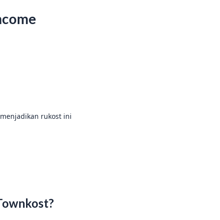
Income
 menjadikan rukost ini
 Townkost?